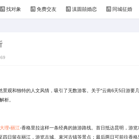
找对象
免费交友
滇圆囍婚恋
同城征婚
析
69
景观和独特的人文风情，吸引了无数游客。关于“云南6天5日游要
细解析。
大理
-
丽江
-香格里拉这样一条经典的旅游路线。首日抵达昆明，游览
至四日留在丽江，游览古城、束河古镇等景点；最后两日可前往香格