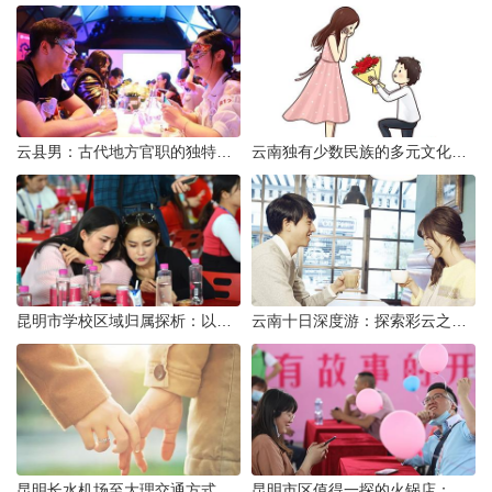
云县男：古代地方官职的独特风貌
云南独有少数民族的多元文化与生态共存
昆明市学校区域归属探析：以我校为例
云南十日深度游：探索彩云之南的秋日奇遇
昆明长水机场至大理交通方式解析
昆明市区值得一探的火锅店：舌尖上的暖冬之旅