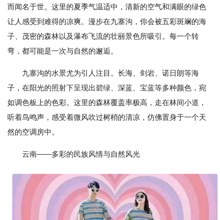
而闻名于世。这里的夏季气温适中，清新的空气和满眼的绿色
让人感受到难得的凉爽。漫步在九寨沟，你会被五彩斑斓的海
子、茂密的森林以及瀑布飞流的壮丽景色所吸引。每一个转
弯，都可能是一次与自然的邂逅。
九寨沟的水景尤为引人注目。长海、剑岩、诺日朗等海
子，在阳光的照射下呈现出碧绿、深蓝、宝蓝等多种颜色，宛
如调色板上的色彩。这里的森林覆盖率极高，走在林间小道，
听着鸟鸣声，感受着微风吹过树梢的清凉，仿佛置身于一个天
然的空调房中。
云南——多彩的民族风情与自然风光