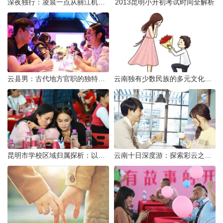
深夜独行：凌晨一点从丽江机场前往市区的实用指南
2013昆明小升初考试时间全解析
云县男：古代地方官职的独特风貌
云南独有少数民族的多元文化与生态共存
昆明市学校区域归属探析：以我校为例
云南十日深度游：探索彩云之南的秋日奇遇