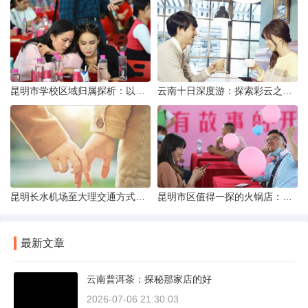
昆明市学校区域归属探析：以我校为例
云南十日深度游：探索彩云之南的秋日奇遇
昆明长水机场至大理交通方式解析
昆明市区值得一探的火锅店：舌尖上的暖冬之旅
最新文章
云南普洱茶：探秘那家店的好
2026-07-06 21:30:03