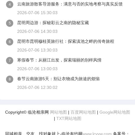
云南旅游散客导游服务：满意与否的实地考察与真实反馈
4
2026-07-06 15:30:03
昆明周边游：探秘彩云之南的隐秘宝藏
5
2026-07-06 14:30:03
昆明市昆明穆桂英旅行社：探索滇池之畔的传奇旅程
6
2026-07-06 13:30:03
寒假春节：从丽江出发，探索瑞丽的别样风情
7
2026-07-06 13:00:03
春节云南旅游5天：别让衣物成为旅途的烦恼
8
2026-07-06 12:30:02
Copyright© 临沧相亲网
网站地图
|
百度网站地图
|
Google网站地图
|
TXT网站地图
同城相亲、交友、找对象就上-临沧有约网
www.lcyyw.com
备案号：