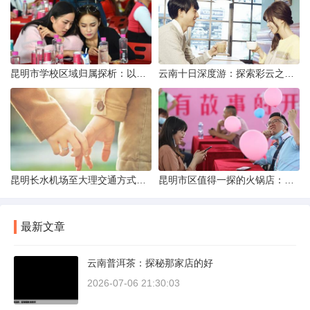
昆明市学校区域归属探析：以我校为例
云南十日深度游：探索彩云之南的秋日奇遇
昆明长水机场至大理交通方式解析
昆明市区值得一探的火锅店：舌尖上的暖冬之旅
最新文章
云南普洱茶：探秘那家店的好
2026-07-06 21:30:03