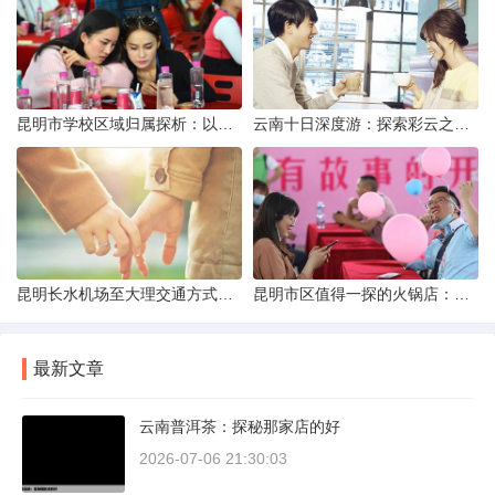
昆明市学校区域归属探析：以我校为例
云南十日深度游：探索彩云之南的秋日奇遇
昆明长水机场至大理交通方式解析
昆明市区值得一探的火锅店：舌尖上的暖冬之旅
最新文章
云南普洱茶：探秘那家店的好
2026-07-06 21:30:03