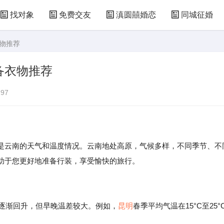
找对象
免费交友
滇圆囍婚恋
同城征婚
衣物推荐
备衣物推荐
97
是云南的天气和温度情况。云南地处高原，气候多样，不同季节、不
助于您更好地准备行装，享受愉快的旅行。
温逐渐回升，但早晚温差较大。例如，
昆明
春季平均气温在15°C至25°