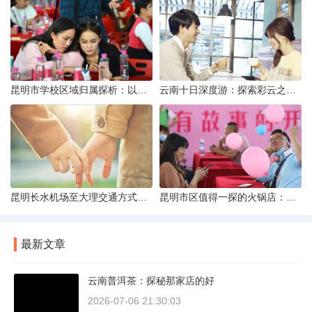
昆明市学校区域归属探析：以我校为例
云南十日深度游：探索彩云之南的秋日奇遇
昆明长水机场至大理交通方式解析
昆明市区值得一探的火锅店：舌尖上的暖冬之旅
最新文章
云南普洱茶：探秘那家店的好
2026-07-06 21:30:03