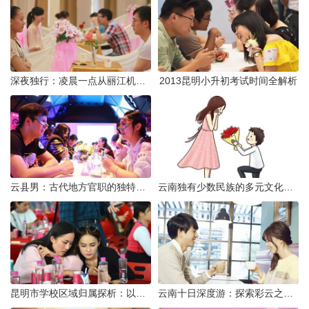
深夜独行：凌晨一点从丽江机场前往市区的实用指南
2013昆明小升初考试时间全解析
云县男：古代地方官职的独特风貌
云南独有少数民族的多元文化与生态共存
昆明市学校区域归属探析：以我校为例
云南十日深度游：探索彩云之南的秋日奇遇