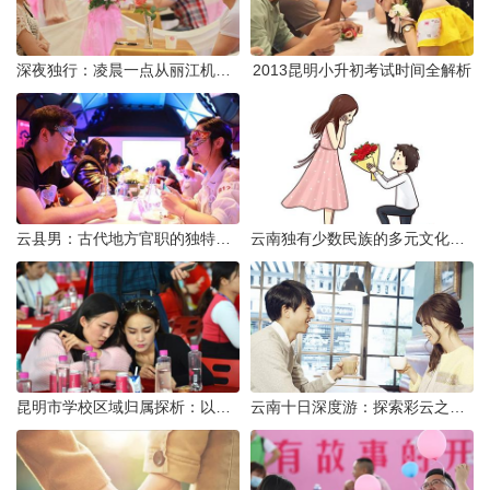
深夜独行：凌晨一点从丽江机场前往市区的实用指南
2013昆明小升初考试时间全解析
云县男：古代地方官职的独特风貌
云南独有少数民族的多元文化与生态共存
昆明市学校区域归属探析：以我校为例
云南十日深度游：探索彩云之南的秋日奇遇