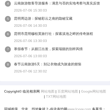
云南旅游散客导游服务：满意与否的实地考察与真实反馈
4
2026-07-06 15:30:03
昆明周边游：探秘彩云之南的隐秘宝藏
5
2026-07-06 14:30:03
昆明市昆明穆桂英旅行社：探索滇池之畔的传奇旅程
6
2026-07-06 13:30:03
寒假春节：从丽江出发，探索瑞丽的别样风情
7
2026-07-06 13:00:03
春节云南旅游5天：别让衣物成为旅途的烦恼
8
2026-07-06 12:30:02
Copyright© 临沧相亲网
网站地图
|
百度网站地图
|
Google网站地图
|
TXT网站地图
同城相亲、交友、找对象就上-临沧有约网
www.lcyyw.com
备案号：