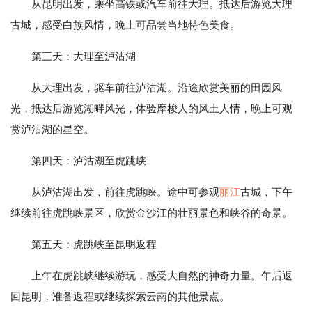
从昆明出发，乘坐高铁或汽车前往大理。抵达后游览大理
古城，感受白族风情，晚上可品尝当地特色美食。
第三天：大理至泸沽湖
从大理出发，驱车前往泸沽湖。沿途欣赏美丽的田园风
光，抵达后游览湖畔风光，体验摩梭人的风土人情，晚上可观
赏泸沽湖的星空。
第四天：泸沽湖至虎跳峡
从泸沽湖出发，前往虎跳峡。途中可参观
丽江
古城，下午
继续前往虎跳峡景区，欣赏金沙江的壮丽景色和峡谷的奇景。
第五天：虎跳峡至昆明返程
上午在虎跳峡继续游玩，感受大自然的神奇力量。午后返
回昆明，准备返程或继续探索云南的其他景点。