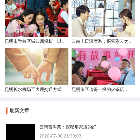
昆明市学校区域归属探析：以我校为例
云南十日深度游：探索彩云之南的秋日奇遇
昆明长水机场至大理交通方式解析
昆明市区值得一探的火锅店：舌尖上的暖冬之旅
最新文章
云南普洱茶：探秘那家店的好
2026-07-06 21:30:03