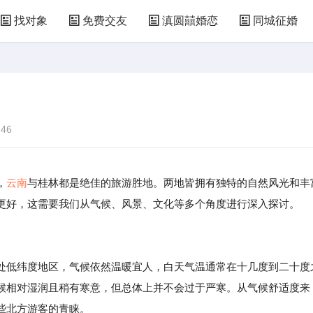
找对象
免费交友
滇圆囍婚恋
同城征婚
46
，
云南
与桂林都是绝佳的旅游胜地。两地皆拥有独特的自然风光和丰
更好，这需要我们从气候、风景、文化等多个角度进行深入探讨。
处低纬度地区，气候依然温暖宜人，白天气温通常在十几度到二十度
候相对湿润且稍有寒意，但总体上并不会过于严寒。从气候舒适度来
些北方游客的青睐。