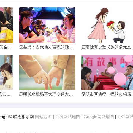
2013昆明小升初考试时间全解析
云县男：古代地方官职的独特风貌
云南独有少数民
云南十日深度游：探索彩云之南的秋日奇遇
昆明长水机场至大理交通方式解析
昆明市区值得一探的
yright© 临沧相亲网
网站地图
|
百度网站地图
|
Google网站地图
|
TXT网