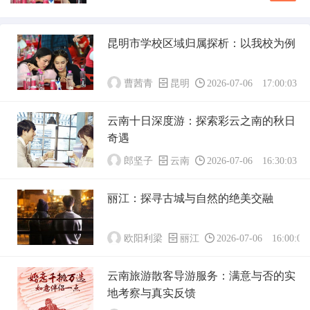
多游客的热门选择。在享受这趟多彩旅程的合理
程安排...
安排行装显得尤为重要，尤其是关于是否需要携
带换洗衣物的问题。以下是对这一问题的详细探
昆明市学校区域归属探析：以我校为例
讨，希望能为你的云南之旅提供实用建议。#云
南气候概况了解目的地的气候是决定携带衣物数
量的关...
曹茜青
昆明
2026-07-06 17:00:03
云南十日深度游：探索彩云之南的秋日
奇遇
郎坚子
云南
2026-07-06 16:30:03
丽江：探寻古城与自然的绝美交融
欧阳利梁
丽江
2026-07-06 16:00:03
云南旅游散客导游服务：满意与否的实
地考察与真实反馈