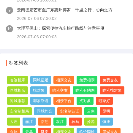
2026-07-06 10:00:02
云南德宏芒市至广东惠州博罗：千里之行，心向远方
9
2026-07-06 07:30:02
大理至保山：探索便捷汽车旅行路线与注意事项
10
2026-07-06 07:00:03
标签列表
临沧相亲
同城征婚
相亲交友
免费相亲
免费交友
同城相亲
找对象
临沧交友
临沧有约网
临沧找对象
同城推荐
哪家靠谱
相亲平台
找对象
哪家好
实名制相亲
同城约会
实名制认证
云南
昆明
大理
丽江
临翔
双江
耿马
沧源
镇康
永德
云县
凤庆
相亲交友
临沧同城
同城交友