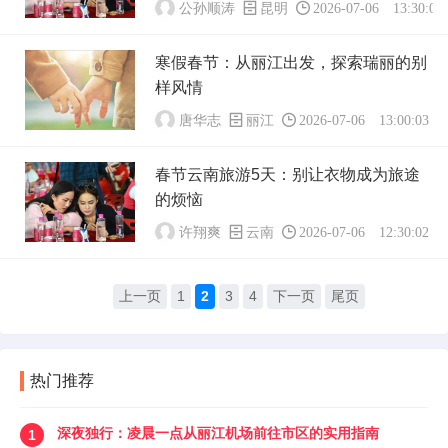
公孙顺涛
昆明
2026-07-06 13:30:03
寒假春节：从丽江出发，探索瑞丽的别
样风情
唐华志
丽江
2026-07-06 13:00:03
春节云南旅游5天：别让衣物成为旅途
的烦恼
许翔爽
云南
2026-07-06 12:30:02
上一页
1
2
3
4
下一页
尾页
热门推荐
深夜独行：凌晨一点从丽江机场前往市区的实用指南
1