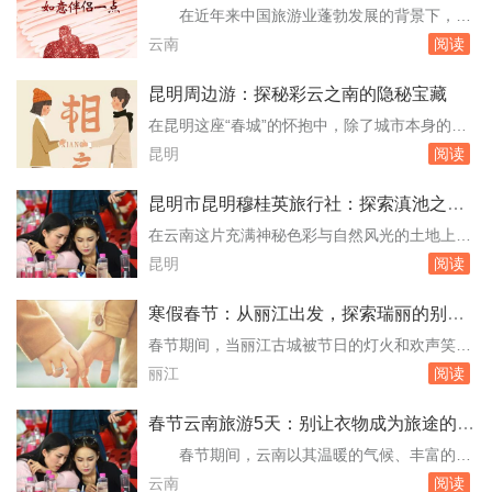
文将带您深入探索丽江的几处不可错过的风景，
考察与真实反馈
在近年来中国旅游业蓬勃发展的背景下，云
揭示那些隐藏在喧嚣之外的宁静与美丽。古城
南以其独特的自然风光、丰富的民族文化以及多
云南
阅读
内：历史的低语与现代生活的和谐共存走进丽江
样的旅游项目，成为了众多游客心驰神往的目的
古城，仿...
地。随着散客旅游的兴起，如何保证散客在云南
昆明周边游：探秘彩云之南的隐秘宝藏
的旅游体验成为了一个重要课题。本文旨在通过
在昆明这座“春城”的怀抱中，除了城市本身的魅
实地考察和真实反馈，探讨云南旅游散客导游服
力外，其周边地区同样隐藏着无数令人心动的自
昆明
阅读
务的满意度，为未来的旅游服务提供参考。#散
然风光与文化遗迹。本文将带您走进昆明周边的
客导游...
几个不可错过的旅游胜地，揭秘那些隐藏在彩云
昆明市昆明穆桂英旅行社：探索滇池之畔
之南的隐秘宝藏。1. 石林风景区：自然的鬼斧神
的传奇旅程
在云南这片充满神秘色彩与自然风光的土地上，
工距离昆明市区约80公里的石林，是必游之地。
昆明市昆明穆桂英旅行社如同一颗璀璨的明珠，
昆明
阅读
这里以其壮观的喀斯特地貌闻名于世，被誉为...
以其独特的魅力和卓越的服务，引领着无数旅行
者深入探索这座“春城”的每一个角落。自成立以
寒假春节：从丽江出发，探索瑞丽的别样
来，穆桂英旅行社便以“传承文化、服务至上”为
风情
春节期间，当丽江古城被节日的灯火和欢声笑语
宗旨，不仅为游客提供了丰富的旅游线路选择，
装点得格外温馨时，不少旅者开始寻找那些能将
丽江
阅读
更在每一次旅行中融入了地方文化的深度体验，
传统与现代完美融合、又不失独特风情的旅游目
让...
的地。瑞丽，这座位于中国西南边陲的小城，以
春节云南旅游5天：别让衣物成为旅途的烦
其独特的地理位置、多元的文化和美丽的自然风
恼
春节期间，云南以其温暖的气候、丰富的民
光，成为了寒假春节期间一个不可多得的旅游选
族文化、壮丽的自然风光和诱人的美食成为了众
云南
阅读
择。本文将为您详细规划从丽江出发到瑞丽的行