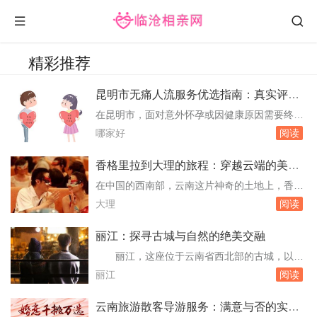
精彩推荐
昆明市无痛人流服务优选指南：真实评价
与专业建议
在昆明市，面对意外怀孕或因健康原因需要终止
妊娠的女性，选择一家专业、安全、且服务周到
哪家好
阅读
的无痛人流机构显得尤为重要。本文将基于真实
数据与用户反馈，为您详细解析昆明市内几家在
香格里拉到大理的旅程：穿越云端的美丽
无痛人流服务上表现突出的医疗机构，旨在为有
距离
在中国的西南部，云南这片神奇的土地上，香格
需要的女性提供一份实用且可靠的参考指南。选
里拉与大理这两个名字如同两颗璀璨的明珠，镶
大理
阅读
择无痛人流的考量因素1. 专业资质：确保所选机
嵌在横断山脉的怀抱中。它们不仅各自拥有着令
构...
人叹为观止的自然风光和深厚的文化底蕴，更是
丽江：探寻古城与自然的绝美交融
无数旅人心中向往的旅行目的地。本文将带您踏
丽江，这座位于云南省西北部的古城，以其
上一段从香格里拉到大理的旅程，用真实的数字
独特的纳西族文化、悠久的历史和壮丽的自然风
丽江
阅读
和生动的描述，记录下这段穿越云端的美丽距
光而闻名遐迩。它不仅是国内外游客的热门目的
离。地理...
地，也是无数文艺青年和摄影爱好者的天堂。本
云南旅游散客导游服务：满意与否的实地