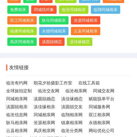
免费相亲
同城找对象
临沧同城相亲
临翔同城相亲
双江同城相亲
耿马同城相亲
沧源同城相亲
镇康同城相亲
永德同城相亲
云县同城相亲
凤庆同城相亲
滇圆囍婚恋
滇佳缘婚恋
友情链接
临沧有约网
朝花夕拾摄影工作室
在线工具箱
全球旅拍定制
临沧交友网
临沧相亲网
同城交友网
同城相亲网
滇圆囍婚恋
滇佳缘婚恋
赋能脱单平台
滇圆囍相亲
滇佳缘相亲
滇圆囍交友
同城服务网
临沧信息网
同城相亲网
临翔相亲网
双江相亲网
耿马相亲网
沧源相亲网
镇康相亲网
永德相亲网
云县相亲网
凤庆相亲网
临沧分类网
网站优化公司