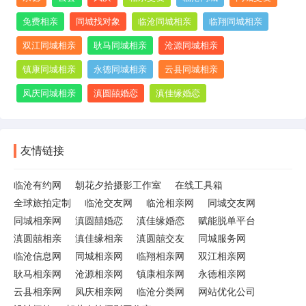
免费相亲
同城找对象
临沧同城相亲
临翔同城相亲
双江同城相亲
耿马同城相亲
沧源同城相亲
镇康同城相亲
永德同城相亲
云县同城相亲
凤庆同城相亲
滇圆囍婚恋
滇佳缘婚恋
友情链接
临沧有约网
朝花夕拾摄影工作室
在线工具箱
全球旅拍定制
临沧交友网
临沧相亲网
同城交友网
同城相亲网
滇圆囍婚恋
滇佳缘婚恋
赋能脱单平台
滇圆囍相亲
滇佳缘相亲
滇圆囍交友
同城服务网
临沧信息网
同城相亲网
临翔相亲网
双江相亲网
耿马相亲网
沧源相亲网
镇康相亲网
永德相亲网
云县相亲网
凤庆相亲网
临沧分类网
网站优化公司