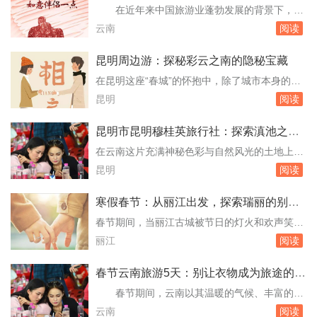
文将带您深入探索丽江的几处不可错过的风景，
考察与真实反馈
在近年来中国旅游业蓬勃发展的背景下，云
揭示那些隐藏在喧嚣之外的宁静与美丽。古城
南以其独特的自然风光、丰富的民族文化以及多
云南
阅读
内：历史的低语与现代生活的和谐共存走进丽江
样的旅游项目，成为了众多游客心驰神往的目的
古城，仿...
地。随着散客旅游的兴起，如何保证散客在云南
昆明周边游：探秘彩云之南的隐秘宝藏
的旅游体验成为了一个重要课题。本文旨在通过
在昆明这座“春城”的怀抱中，除了城市本身的魅
实地考察和真实反馈，探讨云南旅游散客导游服
力外，其周边地区同样隐藏着无数令人心动的自
昆明
阅读
务的满意度，为未来的旅游服务提供参考。#散
然风光与文化遗迹。本文将带您走进昆明周边的
客导游...
几个不可错过的旅游胜地，揭秘那些隐藏在彩云
昆明市昆明穆桂英旅行社：探索滇池之畔
之南的隐秘宝藏。1. 石林风景区：自然的鬼斧神
的传奇旅程
在云南这片充满神秘色彩与自然风光的土地上，
工距离昆明市区约80公里的石林，是必游之地。
昆明市昆明穆桂英旅行社如同一颗璀璨的明珠，
昆明
阅读
这里以其壮观的喀斯特地貌闻名于世，被誉为...
以其独特的魅力和卓越的服务，引领着无数旅行
者深入探索这座“春城”的每一个角落。自成立以
寒假春节：从丽江出发，探索瑞丽的别样
来，穆桂英旅行社便以“传承文化、服务至上”为
风情
春节期间，当丽江古城被节日的灯火和欢声笑语
宗旨，不仅为游客提供了丰富的旅游线路选择，
装点得格外温馨时，不少旅者开始寻找那些能将
丽江
阅读
更在每一次旅行中融入了地方文化的深度体验，
传统与现代完美融合、又不失独特风情的旅游目
让...
的地。瑞丽，这座位于中国西南边陲的小城，以
春节云南旅游5天：别让衣物成为旅途的烦
其独特的地理位置、多元的文化和美丽的自然风
恼
春节期间，云南以其温暖的气候、丰富的民
光，成为了寒假春节期间一个不可多得的旅游选
族文化、壮丽的自然风光和诱人的美食成为了众
云南
阅读
择。本文将为您详细规划从丽江出发到瑞丽的行