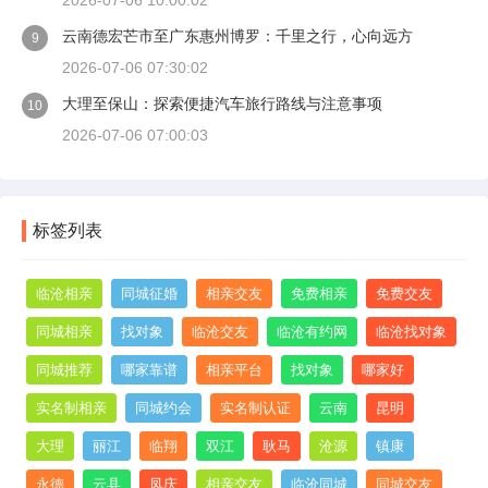
2026-07-06 10:00:02
云南德宏芒市至广东惠州博罗：千里之行，心向远方
9
2026-07-06 07:30:02
大理至保山：探索便捷汽车旅行路线与注意事项
10
2026-07-06 07:00:03
标签列表
临沧相亲
同城征婚
相亲交友
免费相亲
免费交友
同城相亲
找对象
临沧交友
临沧有约网
临沧找对象
同城推荐
哪家靠谱
相亲平台
找对象
哪家好
实名制相亲
同城约会
实名制认证
云南
昆明
大理
丽江
临翔
双江
耿马
沧源
镇康
永德
云县
凤庆
相亲交友
临沧同城
同城交友