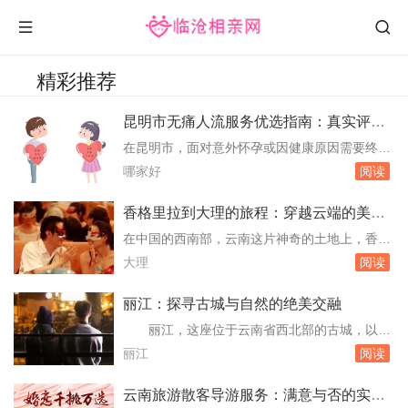
精彩推荐
昆明市无痛人流服务优选指南：真实评价
与专业建议
在昆明市，面对意外怀孕或因健康原因需要终止
妊娠的女性，选择一家专业、安全、且服务周到
哪家好
阅读
的无痛人流机构显得尤为重要。本文将基于真实
数据与用户反馈，为您详细解析昆明市内几家在
香格里拉到大理的旅程：穿越云端的美丽
无痛人流服务上表现突出的医疗机构，旨在为有
距离
在中国的西南部，云南这片神奇的土地上，香格
需要的女性提供一份实用且可靠的参考指南。选
里拉与大理这两个名字如同两颗璀璨的明珠，镶
大理
阅读
择无痛人流的考量因素1. 专业资质：确保所选机
嵌在横断山脉的怀抱中。它们不仅各自拥有着令
构...
人叹为观止的自然风光和深厚的文化底蕴，更是
丽江：探寻古城与自然的绝美交融
无数旅人心中向往的旅行目的地。本文将带您踏
丽江，这座位于云南省西北部的古城，以其
上一段从香格里拉到大理的旅程，用真实的数字
独特的纳西族文化、悠久的历史和壮丽的自然风
丽江
阅读
和生动的描述，记录下这段穿越云端的美丽距
光而闻名遐迩。它不仅是国内外游客的热门目的
离。地理...
地，也是无数文艺青年和摄影爱好者的天堂。本
云南旅游散客导游服务：满意与否的实地