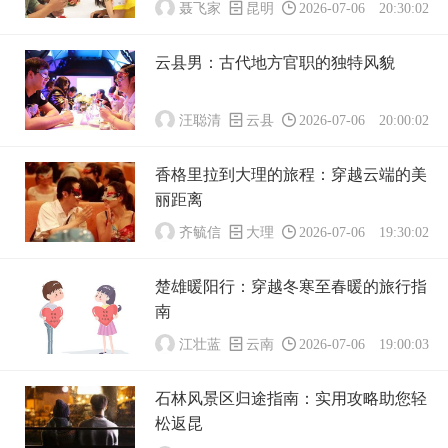
聂飞家
昆明
2026-07-06 20:30:02
云县男：古代地方官职的独特风貌
汪聪清
云县
2026-07-06 20:00:02
香格里拉到大理的旅程：穿越云端的美
丽距离
齐毓信
大理
2026-07-06 19:30:02
楚雄暖阳行：穿越冬寒至春暖的旅行指
南
江壮蓝
云南
2026-07-06 19:00:03
石林风景区归途指南：实用攻略助您轻
松返昆