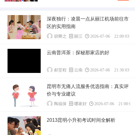
多游客的热门选择。在享受这趟多彩旅程的合理
程安排...
安排行装显得尤为重要，尤其是关于是否需要携
带换洗衣物的问题。以下是对这一问题的详细探
深夜独行：凌晨一点从丽江机场前往市
讨，希望能为你的云南之旅提供实用建议。#云
区的实用指南
南气候概况了解目的地的气候是决定携带衣物数
量的关...
胡卿之
丽江
2026-07-06 22:00:03
云南普洱茶：探秘那家店的好
郝堂程
云南
2026-07-06 21:30:03
昆明市无痛人流服务优选指南：真实评
价与专业建议
陶福保
哪家好
2026-07-06 21:00:03
2013昆明小升初考试时间全解析