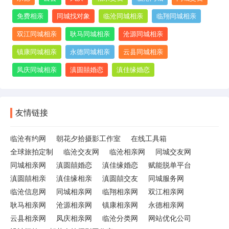
免费相亲
同城找对象
临沧同城相亲
临翔同城相亲
双江同城相亲
耿马同城相亲
沧源同城相亲
镇康同城相亲
永德同城相亲
云县同城相亲
凤庆同城相亲
滇圆囍婚恋
滇佳缘婚恋
友情链接
临沧有约网
朝花夕拾摄影工作室
在线工具箱
全球旅拍定制
临沧交友网
临沧相亲网
同城交友网
同城相亲网
滇圆囍婚恋
滇佳缘婚恋
赋能脱单平台
滇圆囍相亲
滇佳缘相亲
滇圆囍交友
同城服务网
临沧信息网
同城相亲网
临翔相亲网
双江相亲网
耿马相亲网
沧源相亲网
镇康相亲网
永德相亲网
云县相亲网
凤庆相亲网
临沧分类网
网站优化公司