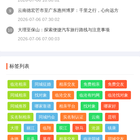
2026-07-06 10:00:02
云南德宏芒市至广东惠州博罗：千里之行，心向远方
9
2026-07-06 07:30:02
大理至保山：探索便捷汽车旅行路线与注意事项
10
2026-07-06 07:00:03
标签列表
临沧相亲
同城征婚
相亲交友
免费相亲
免费交友
同城相亲
找对象
临沧交友
临沧有约网
临沧找对象
同城推荐
哪家靠谱
相亲平台
找对象
哪家好
实名制相亲
同城约会
实名制认证
云南
昆明
大理
丽江
临翔
双江
耿马
沧源
镇康
永德
云县
凤庆
相亲交友
临沧同城
同城交友