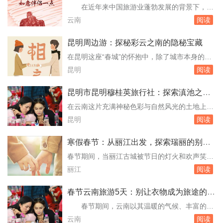
文将带您深入探索丽江的几处不可错过的风景，
考察与真实反馈
在近年来中国旅游业蓬勃发展的背景下，云
揭示那些隐藏在喧嚣之外的宁静与美丽。古城
南以其独特的自然风光、丰富的民族文化以及多
云南
阅读
内：历史的低语与现代生活的和谐共存走进丽江
样的旅游项目，成为了众多游客心驰神往的目的
古城，仿...
地。随着散客旅游的兴起，如何保证散客在云南
昆明周边游：探秘彩云之南的隐秘宝藏
的旅游体验成为了一个重要课题。本文旨在通过
在昆明这座“春城”的怀抱中，除了城市本身的魅
实地考察和真实反馈，探讨云南旅游散客导游服
力外，其周边地区同样隐藏着无数令人心动的自
昆明
阅读
务的满意度，为未来的旅游服务提供参考。#散
然风光与文化遗迹。本文将带您走进昆明周边的
客导游...
几个不可错过的旅游胜地，揭秘那些隐藏在彩云
昆明市昆明穆桂英旅行社：探索滇池之畔
之南的隐秘宝藏。1. 石林风景区：自然的鬼斧神
的传奇旅程
在云南这片充满神秘色彩与自然风光的土地上，
工距离昆明市区约80公里的石林，是必游之地。
昆明市昆明穆桂英旅行社如同一颗璀璨的明珠，
昆明
阅读
这里以其壮观的喀斯特地貌闻名于世，被誉为...
以其独特的魅力和卓越的服务，引领着无数旅行
者深入探索这座“春城”的每一个角落。自成立以
寒假春节：从丽江出发，探索瑞丽的别样
来，穆桂英旅行社便以“传承文化、服务至上”为
风情
春节期间，当丽江古城被节日的灯火和欢声笑语
宗旨，不仅为游客提供了丰富的旅游线路选择，
装点得格外温馨时，不少旅者开始寻找那些能将
丽江
阅读
更在每一次旅行中融入了地方文化的深度体验，
传统与现代完美融合、又不失独特风情的旅游目
让...
的地。瑞丽，这座位于中国西南边陲的小城，以
春节云南旅游5天：别让衣物成为旅途的烦
其独特的地理位置、多元的文化和美丽的自然风
恼
春节期间，云南以其温暖的气候、丰富的民
光，成为了寒假春节期间一个不可多得的旅游选
族文化、壮丽的自然风光和诱人的美食成为了众
云南
阅读
择。本文将为您详细规划从丽江出发到瑞丽的行