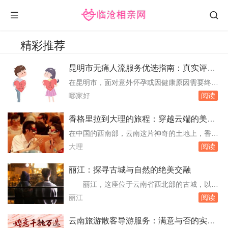
精彩推荐
昆明市无痛人流服务优选指南：真实评价
与专业建议
在昆明市，面对意外怀孕或因健康原因需要终止
妊娠的女性，选择一家专业、安全、且服务周到
哪家好
阅读
的无痛人流机构显得尤为重要。本文将基于真实
数据与用户反馈，为您详细解析昆明市内几家在
香格里拉到大理的旅程：穿越云端的美丽
无痛人流服务上表现突出的医疗机构，旨在为有
距离
在中国的西南部，云南这片神奇的土地上，香格
需要的女性提供一份实用且可靠的参考指南。选
里拉与大理这两个名字如同两颗璀璨的明珠，镶
大理
阅读
择无痛人流的考量因素1. 专业资质：确保所选机
嵌在横断山脉的怀抱中。它们不仅各自拥有着令
构...
人叹为观止的自然风光和深厚的文化底蕴，更是
丽江：探寻古城与自然的绝美交融
无数旅人心中向往的旅行目的地。本文将带您踏
丽江，这座位于云南省西北部的古城，以其
上一段从香格里拉到大理的旅程，用真实的数字
独特的纳西族文化、悠久的历史和壮丽的自然风
丽江
阅读
和生动的描述，记录下这段穿越云端的美丽距
光而闻名遐迩。它不仅是国内外游客的热门目的
离。地理...
地，也是无数文艺青年和摄影爱好者的天堂。本
云南旅游散客导游服务：满意与否的实地