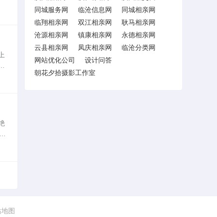
天
同城服务网
临沧信息网
同城相亲网
临翔相亲网
双江相亲网
耿马相亲网
沧源相亲网
镇康相亲网
永德相亲网
云县相亲网
凤庆相亲网
临沧分类网
上
网站优化公司
设计问答
腺
朝花夕拾摄影工作室
专
绝
：
西
站地图