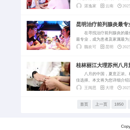
详细解答。天气情况根据最新
湛逸家
云南
202
气非常适合出游，无论是欣...
昆明治疗前列腺炎最专
在寻找治疗前列腺炎的最佳
最专业，成为患者及家属最为
炎治疗方面的医院情况，为患
魏欢可
昆明
202
业的男科医院，这些医院在...
桂林丽江大理苏州八月
八月的中国，夏意正浓。桂
佳选择。本文将为您详细介绍
桂林的漓江是必游之地，可乘
王阅思
大理
202
街：体验当地的风...
首页
上一页
1850
Cop