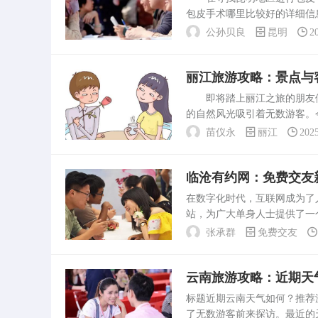
包皮手术哪里比较好的详细信
医院泌尿外科：该医院泌尿外
公孙贝良
昆明
2
专业，能够为患者提供...
丽江旅游攻略：景点与
即将踏上丽江之旅的朋友们
的自然风光吸引着无数游客。
规划行程，享受一次难忘的丽
苗仪永
丽江
202
必游的景点。漫步在古...
临沧有约网：免费交友
在数字化时代，互联网成为了
站，为广大单身人士提供了一
用方法，旨在帮助读者更好地
张承群
免费交友
网主要面向临沧地区的用...
云南旅游攻略：近期天
标题近期云南天气如何？推
了无数游客前来探访。最近的