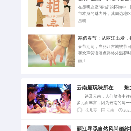
秘宝藏
几处不可错过的风景，揭示
在昆明这座“春城”的怀抱中
在喧嚣之外的宁静与美丽。
市本身的魅力外，其周边地
历史的低语与现代生活的和
藏着无数令人心动的自然风
昆明
进丽江古城，仿...
遗迹。本文将带您走进昆明
个不可错过的旅游胜地，揭
寒假春节：从丽江出发，
藏在彩云之南的隐秘宝藏。1.
丽的别样风情
风景区：自然的鬼斧神工距
春节期间，当丽江古城被节
区约80公里的石林，是必游
和欢声笑语装点得格外温馨
这里以其壮观的喀斯特地貌
旅者开始寻找那些能将传统
丽江
世，被誉为...
美融合、又不失独特风情的
地。瑞丽，这座位于中国西
小城，以其独特的地理位置
文化和美丽的自然风光，成
云南最玩味所在——魅
春节期间一个不可多得的旅
谈及云南，人们脑海中往往
本文将为您详细规划从丽江
多元而丰富，因为云南的每一
丽的行程安排...
下地方绝对不容错过。丽江古
花儿琴
云南
202
现代化的舒适度相结合，形...
丽江寻觅自然风尚婚纱