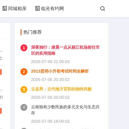
同城相亲
临沧有约网
热门推荐
深夜独行：凌晨一点从丽江机场前往市
1
云
区的实用指南
土
2026-07-06 22:00:03
如
脉
2013昆明小升初考试时间全解析
2
读
人
2026-07-06 20:30:02
底
与
云县男：古代地方官职的独特风貌
3
目
里
的
2026-07-06 20:00:02
生
、
云南独有少数民族的多元文化与生态共
4
美
读
存
的
2026-07-06 18:00:02
证
索
重