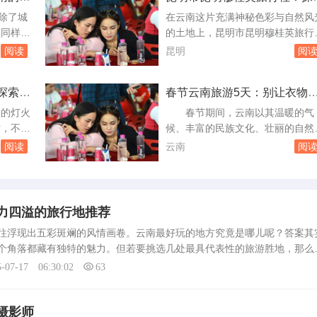
滇池之畔的传奇旅程
那些隐藏
要课题。本文旨在通过实地考察和
，除了城
在云南这片充满神秘色彩与自然风
古城内：
实反馈，探讨云南旅游散客导游服
区同样隐
的土地上，昆明市昆明穆桂英旅行
谐共存走
的满意度，为未来的旅游服务提供
光与文化
如同一颗璀璨的明珠，以其独特的
阅读
昆明
阅
考。#散客导游...
周边的几
力和卓越的服务，引领着无数旅行
秘那些隐
深入探索这座“春城”的每一个角落
探索瑞
春节云南旅游5天：别让衣物
 石林
自成立以来，穆桂英旅行社便以“
为旅途的烦恼
离昆明市
承文化、服务至上”为宗旨，不仅
日的灯火
春节期间，云南以其温暖的气
之地。
游客提供了丰富的旅游线路选择，
时，不少
候、丰富的民族文化、壮丽的自然
闻名于
在每一次旅行中融入了地方文化的
与现代完
光和诱人的美食成为了众多游客的
阅读
云南
阅
度体验，让...
旅游目的
门选择。在享受这趟多彩旅程的合
南边陲的
安排行装显得尤为重要，尤其是关
、多元的
是否需要携带换洗衣物的问题。以
为了寒假
是对这一问题的详细探讨，希望能
力四溢的旅行地推荐
游选择。
你的云南之旅提供实用建议。#云
浮现出五彩斑斓的风情画卷。云南最好玩的地方究竟是哪儿呢？答案其
出发到瑞
气候概况了解目的地的气候是决定
个角落都藏有独特的魅力。但若要挑选几处最具代表性的旅游胜地，那么
带衣物数量的关...
城丽江古城作为云南的标志性景点，无疑是游客的最爱。这里的古色古香
5-07-17 06:30:02
63
摄影师