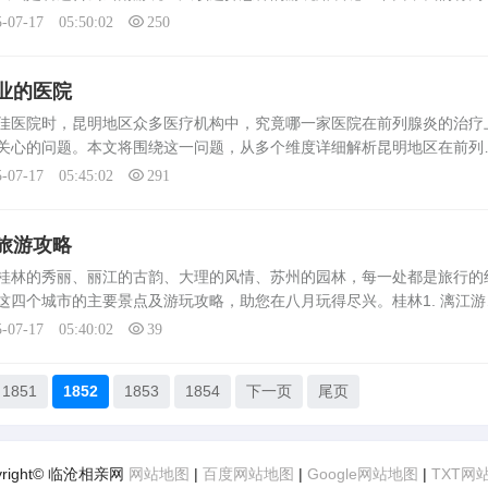
气象数据显示，云南近期以晴朗天气为主，温度适宜，雨水较少。这样的
5-07-17 05:50:02
250
业的医院
医院时，昆明地区众多医疗机构中，究竟哪一家医院在前列腺炎的治疗
关心的问题。本文将围绕这一问题，从多个维度详细解析昆明地区在前列
者提供可靠的参考信息。昆明地区医院概述昆明地区拥有多家三甲医院和
5-07-17 05:45:02
291
旅游攻略
林的秀丽、丽江的古韵、大理的风情、苏州的园林，每一处都是旅行的
这四个城市的主要景点及游玩攻略，助您在八月玩得尽兴。桂林1. 漓江游
坐游船欣赏沿途的山水风光。主要景点有象鼻山、叠彩山等。 2. 阳朔
5-07-17 05:40:02
39
1851
1852
1853
1854
下一页
尾页
yright© 临沧相亲网
网站地图
|
百度网站地图
|
Google网站地图
|
TXT网