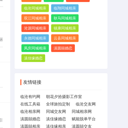
民
临沧同城相亲
临翔同城相亲
队
双江同城相亲
耿马同城相亲
沧源同城相亲
镇康同城相亲
永德同城相亲
云县同城相亲
丽
地
凤庆同城相亲
滇圆囍婚恋
客
滇佳缘婚恋
友情链接
使
约
临沧有约网
朝花夕拾摄影工作室
在线工具箱
全球旅拍定制
临沧交友网
临沧相亲网
同城交友网
同城相亲网
滇圆囍婚恋
滇佳缘婚恋
赋能脱单平台
引
您
滇圆囍相亲
滇佳缘相亲
滇圆囍交友