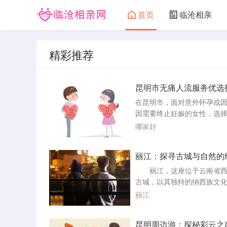
首页
临沧相亲
精彩推荐
昆明市无痛人流服务优选
真实评价与专业建议
在昆明市，面对意外怀孕或
因需要终止妊娠的女性，选
业、安全、且服务周到的无
哪家好
构显得尤为重要。本文将基
据与用户反馈，为您详细解
丽江：探寻古城与自然的
内几家在无痛人流服务上表
融
医疗机构，旨在为有需要的
丽江，这座位于云南省西
一份实用且可靠的参考指南
古城，以其独特的纳西族文
痛人流的考量因素1. 专业资
的历史和壮丽的自然风光而
丽江
保所选机构...
迩。它不仅是国内外游客的
地，也是无数文艺青年和摄
昆明周边游：探秘彩云之
的天堂。本文将带您深入探