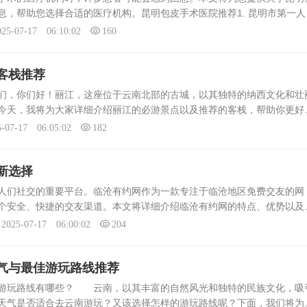
息，帮助您选择合适的医疗机构。昆明包皮手术医院推荐1. 昆明市第一人
科在包皮手术方面拥有丰富的经验和先进的技术。医院设备先进，医生团
025-07-17 06:10:02
160
客栈推荐
，你们好！丽江，这座位于云南北部的古城，以其独特的纳西文化和壮
今天，我将为大家详细介绍丽江的必游景点以及推荐的客栈，帮助你更好
江之旅。景点推荐1. 丽江古城：作为世界文化遗产地，丽江古城是每个游
5-07-17 06:05:02
182
新选择
人们社交的重要平台。临沧有约网作为一款专注于临沧地区免费交友的网
个安全、快捷的交友渠道。本文将详细介绍临沧有约网的特点、优势以及
了解并利用这一平台进行免费交友。临沧有约网的特点1. 地域性：临沧有
2025-07-17 06:00:02
204
气与最佳游玩路线推荐
荐游玩路线有哪些？ 云南，以其丰富的自然风光和独特的民族文化，吸
天气是否适合去云南游玩？又该选择怎样的游玩路线呢？下面，我们将为