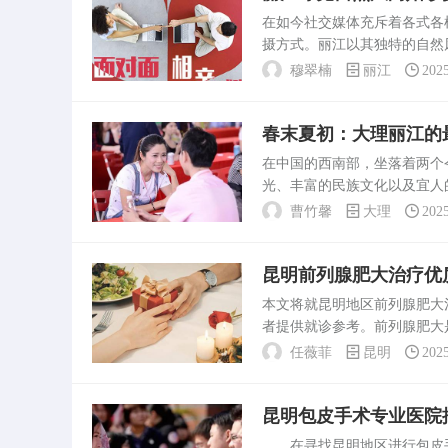
在如今社交媒体充斥着各式各
摄方式。丽江以其独特的自然
捉到真实的情感，拍出清新自
穆翠楠
丽江
202
江，摄影师众多，但并非每...
春末夏初：大理丽江的
在中国的西南部，坐落着两个
光、丰富的民族文化以及宜人
末夏初。春末夏初的大理丽江
曹竹馨
大理
202
明媚，空气清新，无论是游览..
昆明前列腺肥大治疗优
本文将就昆明地区前列腺肥大
者提供就诊参考。前列腺肥大
列腺肥大，但在众多医院中，
任薇菲
昆明
202
以及各医院的实力情况。医...
昆明包皮手术专业医院
在寻找昆明地区进行包皮手