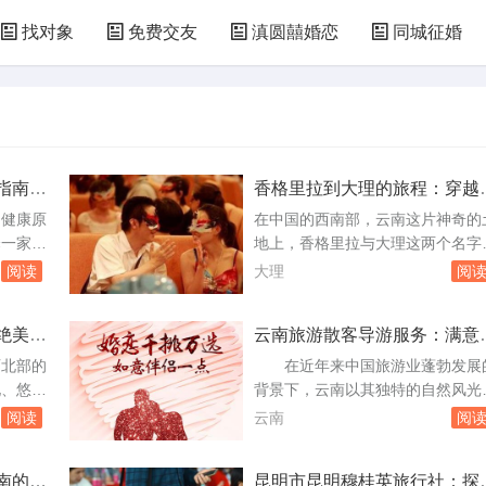
找对象
免费交友
滇圆囍婚恋
同城征婚
指南：
香格里拉到大理的旅程：穿越
端的美丽距离
因健康原
在中国的西南部，云南这片神奇的
择一家专
地上，香格里拉与大理这两个名字
痛人流机
同两颗璀璨的明珠，镶嵌在横断山
阅读
大理
阅
于真实数
的怀抱中。它们不仅各自拥有着令
析昆明市
叹为观止的自然风光和深厚的文化
绝美交
云南旅游散客导游服务：满意
现突出的
蕴，更是无数旅人心中向往的旅行
否的实地考察与真实反馈
女性提供
的地。本文将带您踏上一段从香格
北部的
在近年来中国旅游业蓬勃发展
。选择无
拉到大理的旅程，用真实的数字和
化、悠久
背景下，云南以其独特的自然风光
质：确
动的描述，记录下这段穿越云端的
闻名遐
丰富的民族文化以及多样的旅游项
阅读
云南
阅
丽距离。地理...
热门目的
目，成为了众多游客心驰神往的目
影爱好者
地。随着散客旅游的兴起，如何保
南的隐
昆明市昆明穆桂英旅行社：探
索丽江的
散客在云南的旅游体验成为了一个