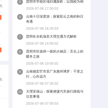
昆明市学校区域归属探析：以我校为例
5
真
光
2026-07-06 17:00:03
务
社
参
魅
云南十日深度游：探索彩云之南的秋日
6
读
奇遇
者
。
2026-07-06 16:30:03
成
传
昆明长水机场至大理交通方式解析
7
为
更
2026-07-06 14:00:02
风
深
热
读
昆明市区值得一探的火锅店：舌尖上的
8
理
暖冬之旅
于
2026-07-06 10:00:02
下
为
云南德宏芒市至广东惠州博罗：千里之
9
南
行，心向远方
实
携
2026-07-06 07:30:02
以
与
大理至保山：探索便捷汽车旅行路线与
10
注意事项
2026-07-06 07:00:03