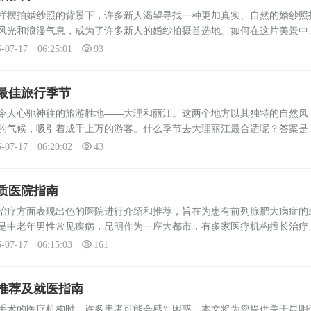
样摆拍婚纱照的背景下，许多新人渴望寻找一种更加真实、自然的婚纱照
风光和浪漫气息，成为了许多新人的婚纱拍摄首选地。如何在这片美景中
然的婚纱照，成为了许多新人关注的焦点。寻找自然风尚摄影师的初衷在
5-07-17 06:25:01
93
最佳旅行季节
令人心驰神往的旅游胜地——大理和丽江。这两个地方以其独特的自然风
的气候，吸引着成千上万的游客。什么季节去大理丽江最合适呢？答案是
春末夏初的大理和丽江，正是四季中最宜人的时节。此时，气温适中，阳
5-07-17 06:20:02
43
.
质医院指南
治疗方面表现出色的医院进行介绍和推荐，旨在为患有前列腺肥大病症的
是中老年男性常见疾病，昆明作为一座大都市，有多家医疗机构擅长治疗
患者应如何选择成为关键问题。本文将从几个关键维度详细介绍选择的标
5-07-17 06:15:03
161
推荐及就医指南
术的医疗机构时，许多患者可能会感到困惑。本文将为您提供关于昆明