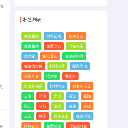
拍
捕
丽
标签列表
临沧相亲
同城征婚
相亲交友
免费相亲
免费交友
同城相亲
春
找对象
临沧交友
临沧有约网
光
临沧找对象
同城推荐
哪家靠谱
相亲平台
找对象
哪家好
实名制相亲
同城约会
实名制认证
患
前
云南
昆明
大理
丽江
临翔
准
双江
耿马
沧源
镇康
永德
云县
凤庆
相亲交友
临沧同城
同城交友
免费相亲
同城找对象
做