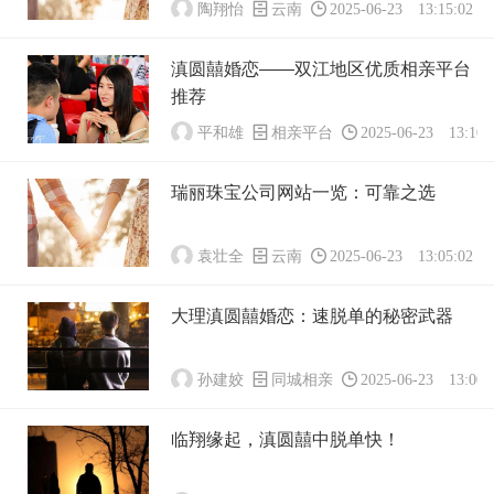
陶翔怡
云南
2025-06-23 13:15:02
滇圆囍婚恋——双江地区优质相亲平台
推荐
平和雄
相亲平台
2025-06-23 13:10:
瑞丽珠宝公司网站一览：可靠之选
袁壮全
云南
2025-06-23 13:05:02
大理滇圆囍婚恋：速脱单的秘密武器
孙建姣
同城相亲
2025-06-23 13:00:
临翔缘起，滇圆囍中脱单快！