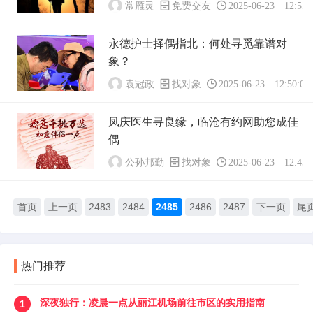
常雁灵
免费交友
2025-06-23 12:55:
永德护士择偶指北：何处寻觅靠谱对
象？
袁冠政
找对象
2025-06-23 12:50:01
凤庆医生寻良缘，临沧有约网助您成佳
偶
公孙邦勤
找对象
2025-06-23 12:45:
首页
上一页
2483
2484
2485
2486
2487
下一页
尾
热门推荐
深夜独行：凌晨一点从丽江机场前往市区的实用指南
1