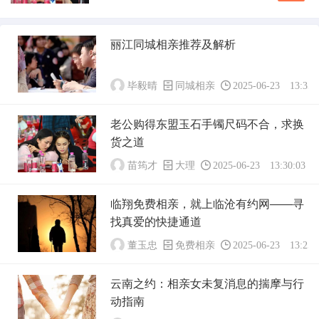
多游客的热门选择。在享受这趟多彩旅程的合理
程安排...
安排行装显得尤为重要，尤其是关于是否需要携
带换洗衣物的问题。以下是对这一问题的详细探
丽江同城相亲推荐及解析
讨，希望能为你的云南之旅提供实用建议。#云
南气候概况了解目的地的气候是决定携带衣物数
量的关...
毕毅晴
同城相亲
2025-06-23 13:35:
老公购得东盟玉石手镯尺码不合，求换
货之道
苗筠才
大理
2025-06-23 13:30:03
临翔免费相亲，就上临沧有约网——寻
找真爱的快捷通道
董玉忠
免费相亲
2025-06-23 13:25:
云南之约：相亲女未复消息的揣摩与行
动指南