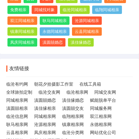
免费相亲
同城找对象
临沧同城相亲
临翔同城相亲
双江同城相亲
耿马同城相亲
沧源同城相亲
镇康同城相亲
永德同城相亲
云县同城相亲
凤庆同城相亲
滇圆囍婚恋
滇佳缘婚恋
友情链接
临沧有约网
朝花夕拾摄影工作室
在线工具箱
全球旅拍定制
临沧交友网
临沧相亲网
同城交友网
同城相亲网
滇圆囍婚恋
滇佳缘婚恋
赋能脱单平台
滇圆囍相亲
滇佳缘相亲
滇圆囍交友
同城服务网
临沧信息网
同城相亲网
临翔相亲网
双江相亲网
耿马相亲网
沧源相亲网
镇康相亲网
永德相亲网
云县相亲网
凤庆相亲网
临沧分类网
网站优化公司