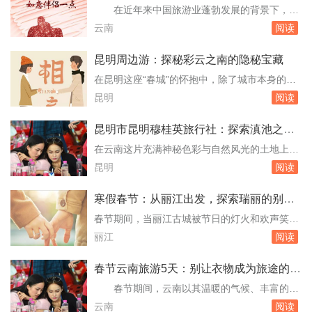
文将带您深入探索丽江的几处不可错过的风景，
考察与真实反馈
在近年来中国旅游业蓬勃发展的背景下，云
揭示那些隐藏在喧嚣之外的宁静与美丽。古城
南以其独特的自然风光、丰富的民族文化以及多
云南
阅读
内：历史的低语与现代生活的和谐共存走进丽江
样的旅游项目，成为了众多游客心驰神往的目的
古城，仿...
地。随着散客旅游的兴起，如何保证散客在云南
昆明周边游：探秘彩云之南的隐秘宝藏
的旅游体验成为了一个重要课题。本文旨在通过
在昆明这座“春城”的怀抱中，除了城市本身的魅
实地考察和真实反馈，探讨云南旅游散客导游服
力外，其周边地区同样隐藏着无数令人心动的自
昆明
阅读
务的满意度，为未来的旅游服务提供参考。#散
然风光与文化遗迹。本文将带您走进昆明周边的
客导游...
几个不可错过的旅游胜地，揭秘那些隐藏在彩云
昆明市昆明穆桂英旅行社：探索滇池之畔
之南的隐秘宝藏。1. 石林风景区：自然的鬼斧神
的传奇旅程
在云南这片充满神秘色彩与自然风光的土地上，
工距离昆明市区约80公里的石林，是必游之地。
昆明市昆明穆桂英旅行社如同一颗璀璨的明珠，
昆明
阅读
这里以其壮观的喀斯特地貌闻名于世，被誉为...
以其独特的魅力和卓越的服务，引领着无数旅行
者深入探索这座“春城”的每一个角落。自成立以
寒假春节：从丽江出发，探索瑞丽的别样
来，穆桂英旅行社便以“传承文化、服务至上”为
风情
春节期间，当丽江古城被节日的灯火和欢声笑语
宗旨，不仅为游客提供了丰富的旅游线路选择，
装点得格外温馨时，不少旅者开始寻找那些能将
丽江
阅读
更在每一次旅行中融入了地方文化的深度体验，
传统与现代完美融合、又不失独特风情的旅游目
让...
的地。瑞丽，这座位于中国西南边陲的小城，以
春节云南旅游5天：别让衣物成为旅途的烦
其独特的地理位置、多元的文化和美丽的自然风
恼
春节期间，云南以其温暖的气候、丰富的民
光，成为了寒假春节期间一个不可多得的旅游选
族文化、壮丽的自然风光和诱人的美食成为了众
云南
阅读
择。本文将为您详细规划从丽江出发到瑞丽的行