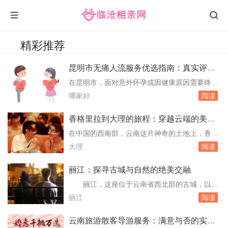
精彩推荐
昆明市无痛人流服务优选指南：真实评价
与专业建议
在昆明市，面对意外怀孕或因健康原因需要终止
妊娠的女性，选择一家专业、安全、且服务周到
哪家好
阅读
的无痛人流机构显得尤为重要。本文将基于真实
数据与用户反馈，为您详细解析昆明市内几家在
香格里拉到大理的旅程：穿越云端的美丽
无痛人流服务上表现突出的医疗机构，旨在为有
距离
在中国的西南部，云南这片神奇的土地上，香格
需要的女性提供一份实用且可靠的参考指南。选
里拉与大理这两个名字如同两颗璀璨的明珠，镶
大理
阅读
择无痛人流的考量因素1. 专业资质：确保所选机
嵌在横断山脉的怀抱中。它们不仅各自拥有着令
构...
人叹为观止的自然风光和深厚的文化底蕴，更是
丽江：探寻古城与自然的绝美交融
无数旅人心中向往的旅行目的地。本文将带您踏
丽江，这座位于云南省西北部的古城，以其
上一段从香格里拉到大理的旅程，用真实的数字
独特的纳西族文化、悠久的历史和壮丽的自然风
丽江
阅读
和生动的描述，记录下这段穿越云端的美丽距
光而闻名遐迩。它不仅是国内外游客的热门目的
离。地理...
地，也是无数文艺青年和摄影爱好者的天堂。本
云南旅游散客导游服务：满意与否的实地