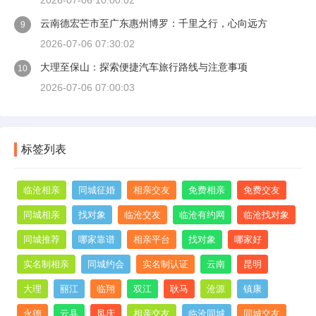
2026-07-06 10:00:02
云南德宏芒市至广东惠州博罗：千里之行，心向远方
9
2026-07-06 07:30:02
大理至保山：探索便捷汽车旅行路线与注意事项
10
2026-07-06 07:00:03
标签列表
临沧相亲
同城征婚
相亲交友
免费相亲
免费交友
同城相亲
找对象
临沧交友
临沧有约网
临沧找对象
同城推荐
哪家靠谱
相亲平台
找对象
哪家好
实名制相亲
同城约会
实名制认证
云南
昆明
大理
丽江
临翔
双江
耿马
沧源
镇康
永德
云县
凤庆
相亲交友
临沧同城
同城交友